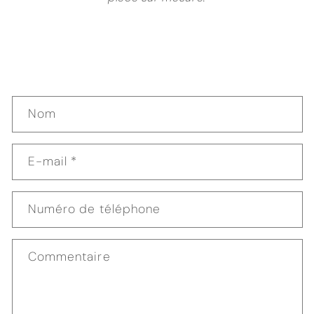
F
Nom
o
r
m
E-mail
*
u
l
Numéro de téléphone
a
i
r
Commentaire
e
d
e