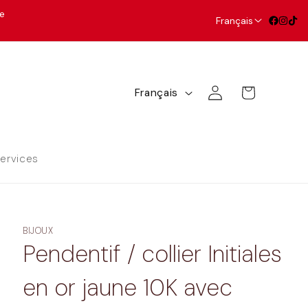
le
Français
L
a
L
n
Panier
Connexion
Français
a
g
n
u
g
ervices
u
a
e
g
BIJOUX
e
Pendentif / collier Initiales
en or jaune 10K avec