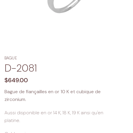
BAGUE
D-2081
Regular
$649.00
price
Bague de
fiançailles en or 10 K et cubique de
zirconium.
Aussi disponible en or 14 K, 18 K, 19 K ainsi qu'en
platine.