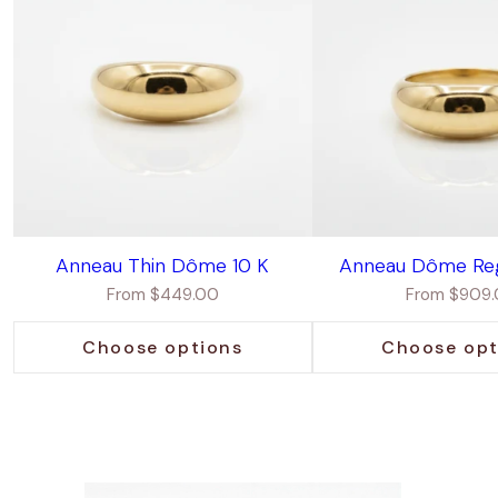
Anneau Thin Dôme 10 K
Anneau Dôme Regu
Regular
Regular
From $449.00
From $909
price
price
Choose options
Choose opt