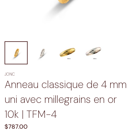
JONC
Anneau classique de 4 mm
uni avec millegrains en or
10k | TFM-4
Regular
$787.00
price