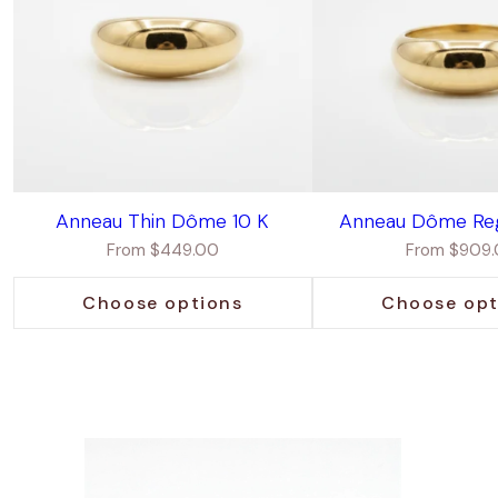
Anneau Thin Dôme 10 K
Anneau Dôme Regu
Regular
Regular
From $449.00
From $909
price
price
Choose options
Choose opt