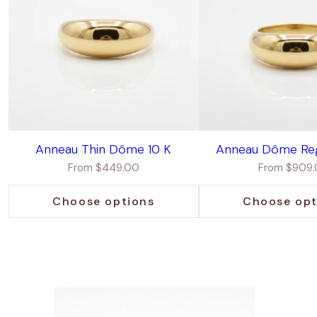
Anneau Thin Dôme 10 K
Anneau Dôme Regu
Regular
Regular
From $449.00
From $909
price
price
Choose options
Choose opt