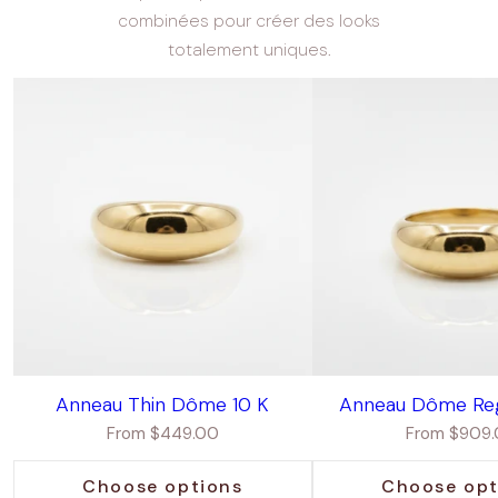
combinées pour créer des looks
totalement uniques.
Anneau Thin Dôme 10 K
Anneau Dôme Regu
Regular
Regular
From $449.00
From $909
price
price
Choose options
Choose opt